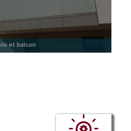
Escaliers
Marchenet
Travaux publics
Drainage des eaux d'enrobés
Effidrain
ble et balcon