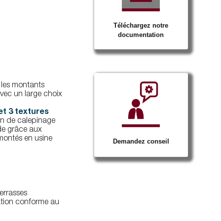
Téléchargez notre
documentation
 les montants
avec un large choix
et 3 textures
an de calepinage
de grâce aux
montés en usine
Demandez conseil
terrasses
lation conforme au