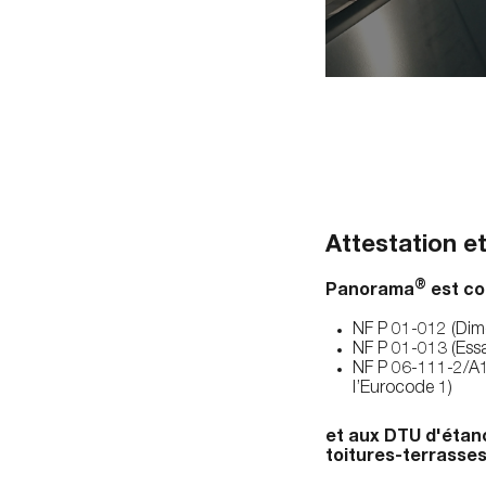
Attestation et
®
Panorama
est co
NF P 01-012 (Dim
NF P 01-013 (Essai
NF P 06-111-2/A1
l’Eurocode 1)
et aux DTU d'étan
toitures-terrasses