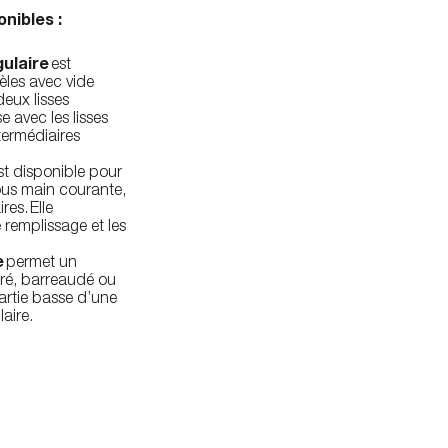
nibles :
ulaire
est
èles avec vide
eux lisses
e avec les lisses
ntermédiaires
st disponible pour
ous main courante,
res. Elle
 remplissage et les
e
permet un
tré, barreaudé ou
artie basse d’une
aire.