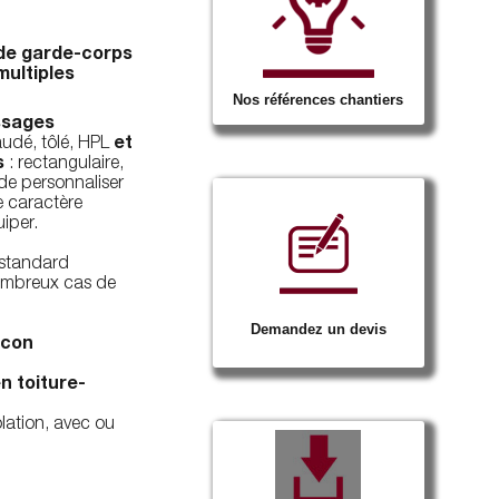
de garde-corps
multiples
Nos références chantiers
ssages
eaudé, tôlé, HPL
et
s
: rectangulaire,
de personnaliser
e caractère
iper.
standard
ombreux cas de
Demandez un devis
lcon
n toiture-
lation, avec ou