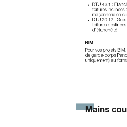
DTU 43.1 : Étanché
toitures inclinées
maçonnerie en cli
DTU 20.12 : Gros
toitures destinées
d'étanchéité
BIM
Pour vos projets BIM
de garde-corps Pan
uniquement) au forma
Mains cou