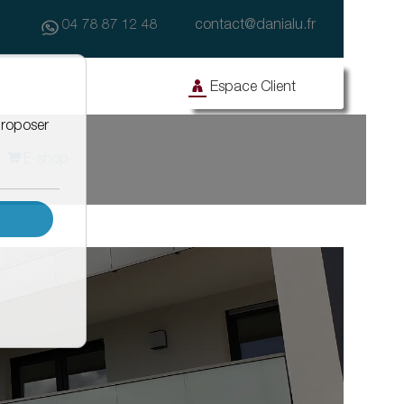
04 78 87 12 48
contact@danialu.fr
Espace Client
E-shop
Façade
Travaux publics
Façade avec enduit
Drainage des eaux d'enrobés
Façanet
Effidrain
Isonet
Equipements de fenêtre
Barnet
Protègenet
Protègenet tradition
Protègenet ossature bois
dalle
Accessibilité