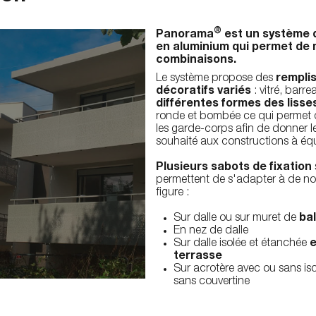
®
Panorama
est un système 
en aluminium qui permet de 
combinaisons.
Le système propose des
rempli
décoratifs variés
: vitré, barr
différentes formes des lisse
ronde et bombée ce qui permet 
les garde-corps afin de donner l
souhaité aux constructions à équ
Plusieurs sabots de fixation
permettent de s'adapter à de n
figure :
Sur dalle ou sur muret de
ba
En nez de dalle
Sur dalle isolée et étanchée
e
terrasse
Sur acrotère avec ou sans iso
sans couvertine