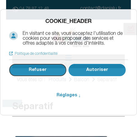
contact@danialu.fr
04 78 87 12 48
MENU
Vous êtes ici :
Produits
Balcon
Séparatif
Séparatif