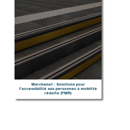
Escalier
Dallnet goutte d’eau
rpal F
Dallnet gouttière
Marchenet
rpal L
Dallnet nez de dalle
ial D
Dallnet habillage
ravent
Dallnet carrelage
curité professionnelle
Dallnet résine
rial fixation mécanique
rial autoporté
rial autoporté premium
rial photovoltaïque
lalu
ridor
imit
Marchenet : Solutions pour
l'accessibilité aux personnes à mobilité
réduite (PMR)