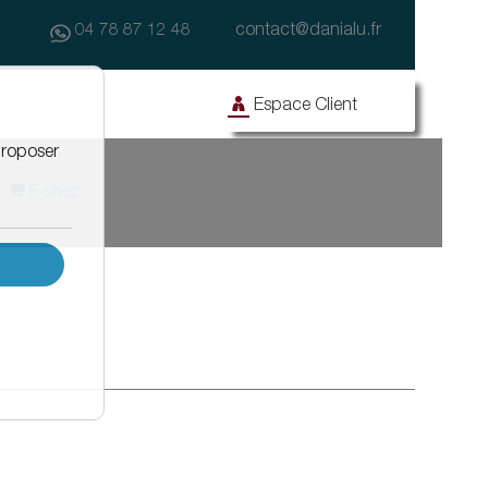
04 78 87 12 48
contact@danialu.fr
Espace Client
E-shop
Façade
Travaux publics
Façade avec enduit
Drainage des eaux d'enrobés
Façanet
Effidrain
Isonet
Equipements de fenêtre
Barnet
Protègenet
Protègenet tradition
Protègenet ossature bois
dalle
Accessibilité