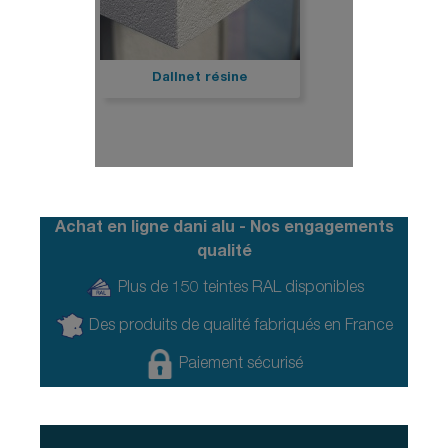
Dallnet résine
Achat en ligne dani alu - Nos engagements
qualité
Plus de 150 teintes RAL disponibles
Des produits de qualité fabriqués en France
Paiement sécurisé