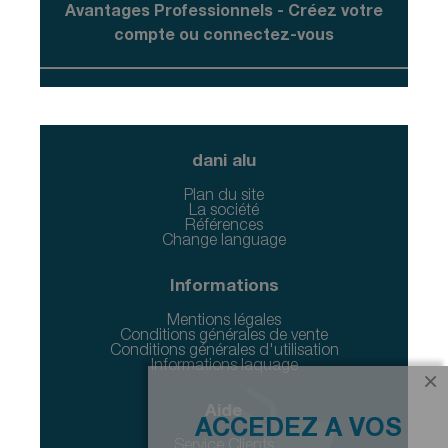
Avantages Professionnels - Créez votre
compte ou connectez-vous
dani alu
Plan du site
La société
Références
Change language
Informations
Mentions légales
Conditions générales de vente
Conditions générales d'utilisation
Informations laquage
×
Aide
ACCEDEZ A VOS
Service Clients