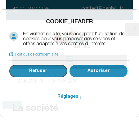
contact@danialu.fr
04 78 87 12 48
MENU
Vous êtes ici :
A propos
La société