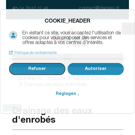
contact@danialu.fr
04 78 87 12 48
MENU
Vous êtes ici :
Produits
Travaux publics
Drainage des eaux d'enrobés
Drainage des eaux
d'enrobés