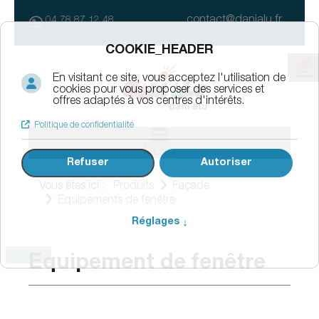
contact@danialu.fr
04 78 87 12 48
MENU
Vous êtes ici :
Produits
Façade
Equipements de fenêtre
Equipement de fenêtre