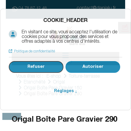
contact@danialu.fr
04 78 87 12 48
MENU
Vous êtes ici :
E-shop
Toiture-terrasse
Etanchéité
Origal
Origal Boîte Pare Gravier 150
Origal Boîte Pare Gravier 290
Origal Boîte Pare Gravier 290