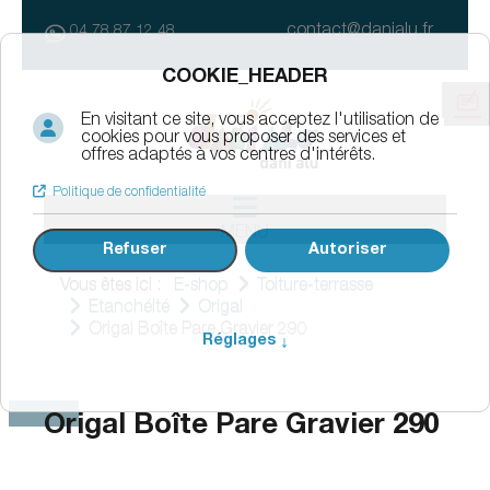
contact@danialu.fr
04 78 87 12 48
MENU
Vous êtes ici :
E-shop
Toiture-terrasse
Etanchéité
Origal
Origal Boîte Pare Gravier 290
Origal Boîte Pare Gravier 290