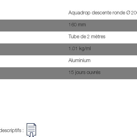
Aquadrop descente ronde Ø 2
160 mm
Tube de 2 mètres
1.01 kg/ml
Aluminium
15 jours ouvrés
escriptifs :