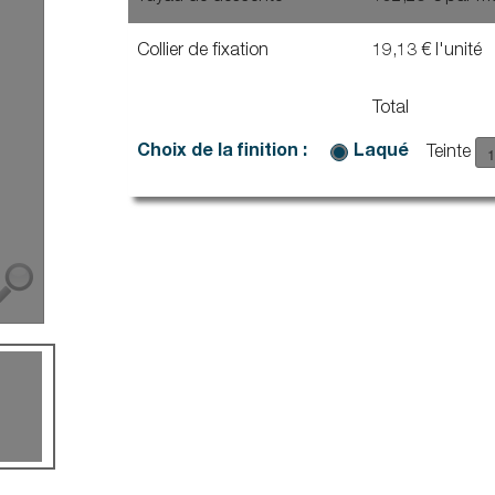
Escalier
Dallnet goutte d’eau
rpal F
Dallnet gouttière
Marchenet
rpal L
Collier de fixation
19,13 € l'unité
Dallnet nez de dalle
ial D
Dallnet habillage
ravent
Dallnet carrelage
Total
curité professionnelle
Dallnet résine
rial fixation mécanique
Choix de la finition :
Laqué
Teinte
rial autoporté
rial autoporté premium
rial photovoltaïque
lalu
ridor
imit