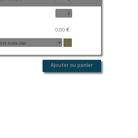
Escaliers
Marchenet
Travaux publics
0,00 €
Drainage des eaux d'enrobés
Effidrain
Ajouter au panier