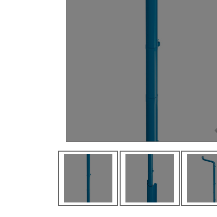
She
Sherpal L
She
Sherpal F
Hel
Sécurité professionnelle
Pa
Delimit
Sé
Bar
Bar
Bar
Bar
Sca
Kor
Del