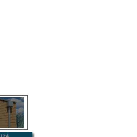
Escaliers
Marchenet
Travaux publics
Drainage des eaux d'enrobés
Effidrain