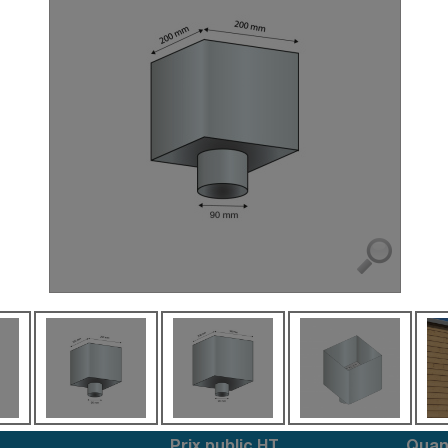
Escalier
Dallnet goutte d’eau
rpal F
Dallnet gouttière
Marchenet
rpal L
Dallnet nez de dalle
ial D
Dallnet habillage
ravent
Dallnet carrelage
curité professionnelle
Dallnet résine
rial fixation mécanique
rial autoporté
rial autoporté premium
rial photovoltaïque
lalu
ridor
imit