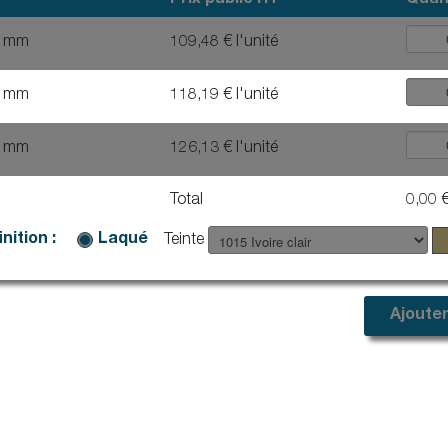
Prix public HT
Quan
0 mm
109,48 € l'unité
0 mm
118,19 € l'unité
0 mm
126,13 € l'unité
Total
0,00 
nition :
Laqué
Teinte
Ajouter