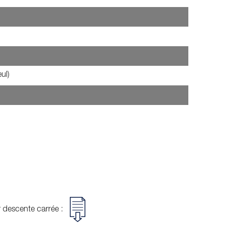
ul)
r descente carrée :