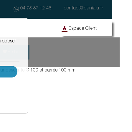
04 78 87 12 48
contact@danialu.fr
Espace Client
E-shop
Façade
Travaux publics
pour descente Ø 100 et carrée 100 mm
Façade avec enduit
Drainage des eaux d'enrobés
Façanet
Effidrain
Isonet
Equipements de fenêtre
Barnet
Protègenet
Protègenet tradition
Protègenet ossature bois
dalle
Accessibilité