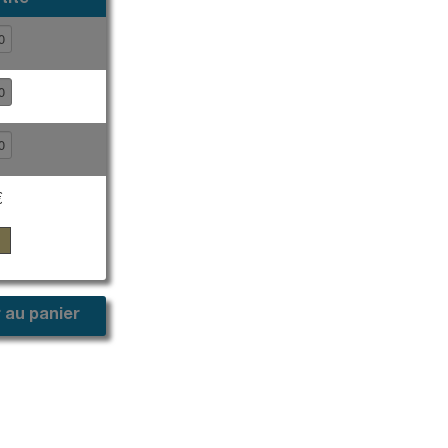
tité
€
 au panier