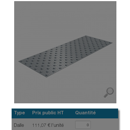
Type
Prix public HT
Quantité
Dalle
111,07 € l'unité