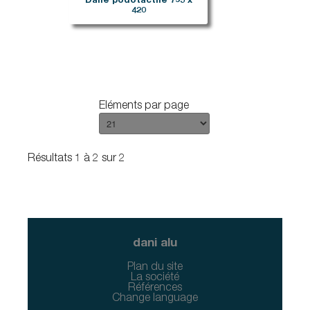
Dalle podotactile 795 x
420
Eléments par page
Résultats 1 à 2 sur 2
dani alu
Plan du site
La société
Références
Change language