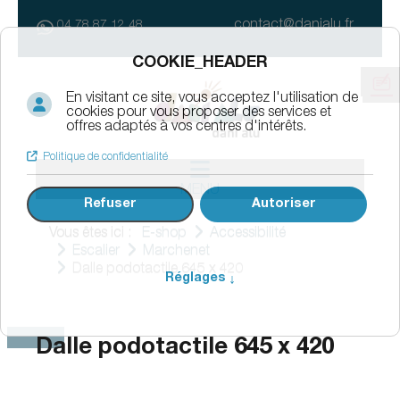
contact@danialu.fr
04 78 87 12 48
MENU
Vous êtes ici :
E-shop
Accessibilité
Escalier
Marchenet
Dalle podotactile 645 x 420
Dalle podotactile 645 x 420