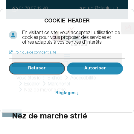
contact@danialu.fr
04 78 87 12 48
MENU
Vous êtes ici :
E-shop
Accessibilité
Escalier
Marchenet
Nez de marche strié
Nez de marche strié