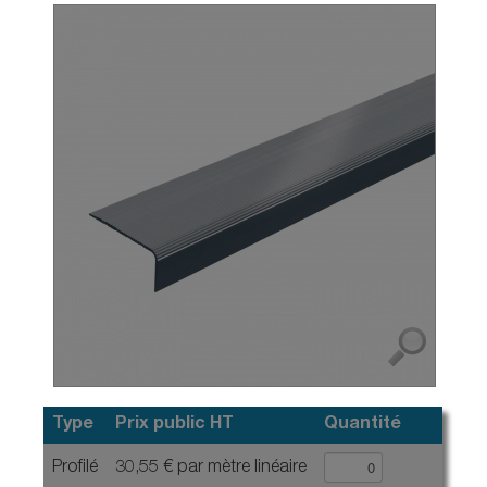
Type
Prix public HT
Quantité
Profilé
30,55 € par mètre linéaire