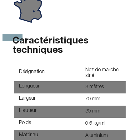
Caractéristiques
techniques
Nez de marche
Désignation
strié
Longueur
3 mètres
Largeur
70 mm
Hauteur
30 mm
Poids
0.5 kg/ml
Matériau
Aluminium