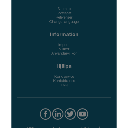
Sitemap
Företaget
Referenser
Change language
Information
Imprint
Villkor
Användarvillkor
Hjälpa
Kundservice
Kontakta oss
FAQ