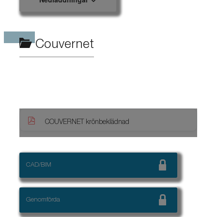
Couvernet
COUVERNET krönbeklädnad
CAD/BIM
Genomförda