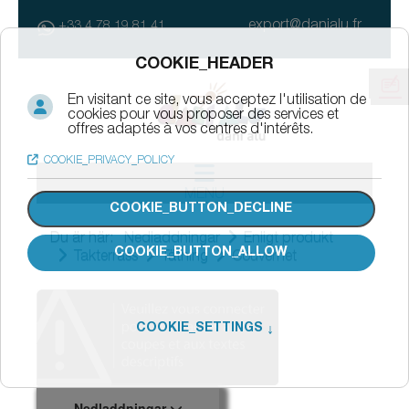
export@danialu.fr
+33 4 78 19 81 41
MENU
Du är här:
Nedladdningar
Enligt produkt
Takterrass
Tätning
Couvernet
Nedladdningar