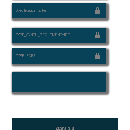
Specifikation texter
TYPE_SYNTH_REGLEMENTAIRE
TYPE_FDES
➜ Du måste logga in för att
nedskärningar tillgång och beskrivande
texter
dani alu