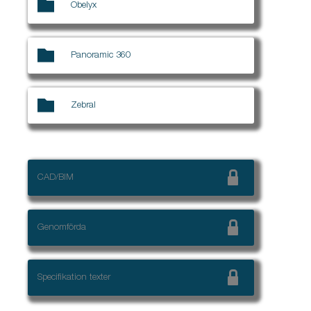
Obelyx
Panoramic 360
Zebral
CAD/BIM
Genomförda
Specifikation texter