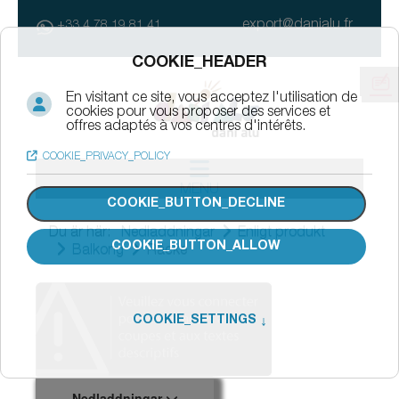
export@danialu.fr
+33 4 78 19 81 41
MENU
Du är här:
Nedladdningar
Enligt produkt
Balkong
Räcke
Nedladdningar