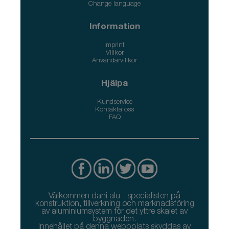
Change language
Information
Imprint
Villkor
Användarvillkor
Hjälpa
Kundservice
Kontakta oss
FAQ
Välkommen dani alu - specialisten på
konstruktion, tillverkning och marknadsföring
av aluminiumsystem för det yttre skalet av
byggnaden.
Innehållet på denna webbplats skyddas av