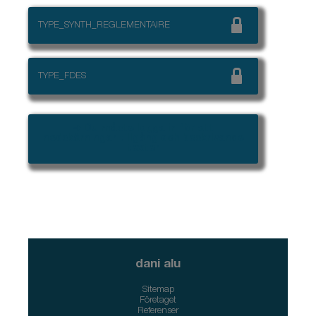
TYPE_SYNTH_REGLEMENTAIRE
TYPE_FDES
➜ Du måste logga in för att
nedskärningar tillgång och beskrivande
texter
dani alu
Sitemap
Företaget
Referenser