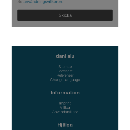
Se
användningsvillkoren
.
Skicka
dani alu
Sitemap
Företaget
Referenser
Change language
Information
Imprint
Villkor
Användarvillkor
Hjälpa