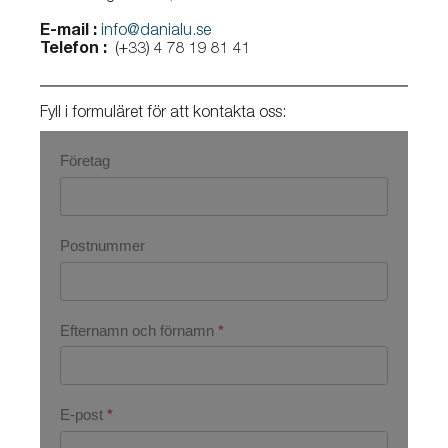
E-mail :
info@danialu.se
Telefon :
(+33) 4 78 19 81 41
Fyll i formuläret för att kontakta oss:
Företag
Postnummer
Efternamn och förnamn
*
E-post
*