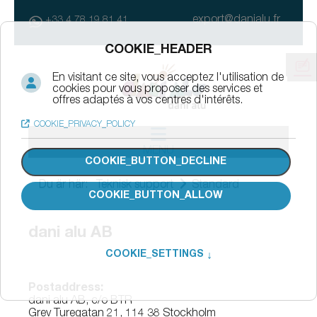
export@danialu.fr
+33 4 78 19 81 41
MENU
Du är här:
Teknisk support
Standard
dani alu AB
Postaddress:
dani alu AB, c/o BTR
Grev Turegatan 21, 114 38 Stockholm