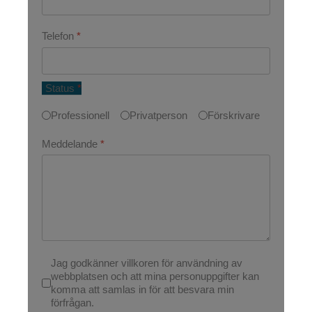
Telefon
*
Status
*
Professionell
Privatperson
Förskrivare
Meddelande
*
Jag godkänner villkoren för användning av
webbplatsen och att mina personuppgifter kan
komma att samlas in för att besvara min
förfrågan.