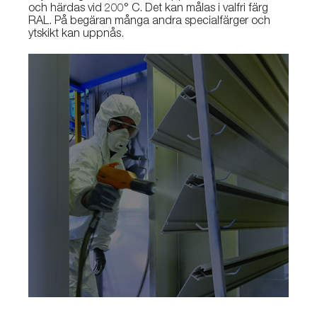
och härdas vid 200° C. Det kan målas i valfri färg
RAL. På begäran många andra specialfärger och
ytskikt kan uppnås.