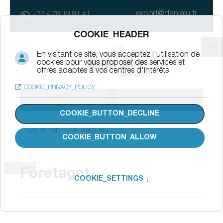
export@danialu.fr
+33 4 78 19 81 41
MENU
Du är här:
dani alu
Företaget