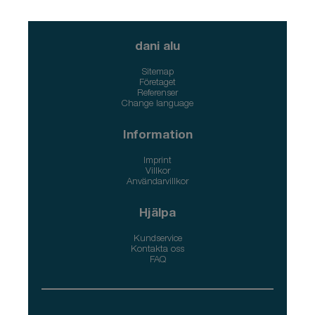
dani alu
Sitemap
Företaget
Referenser
Change language
Information
Imprint
Villkor
Användarvillkor
Hjälpa
Kundservice
Kontakta oss
FAQ