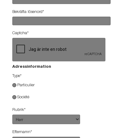
Bekräfta lösenord*
Captcha*
Adressinformation
Type
*
Particulier
Société
Rubrik
*
Efternamn
*