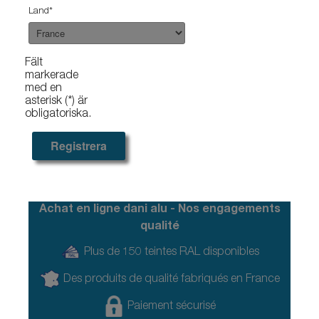
Land
*
Fält
markerade
med en
asterisk (*) är
obligatoriska.
Registrera
Achat en ligne dani alu - Nos engagements
qualité
Plus de 150 teintes RAL disponibles
Des produits de qualité fabriqués en France
Paiement sécurisé