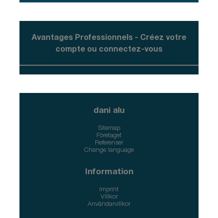
Avantages Professionnels - Créez votre
compte ou connectez-vous
dani alu
Sitemap
Företaget
Referenser
Change language
Information
Imprint
Villkor
Användarvillkor