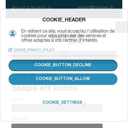
export@danialu.fr
+33 4 78 19 81 41
MENU
Du är här:
Butik
Skapa ett konto
E-post*
Lösenord*