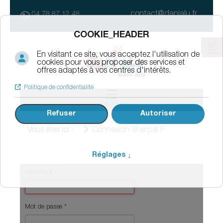
contact@danialu.fr
04 78 87 12 48
MENU
Vous êtes ici :
Connexion Sherpal F
Identifiant
*
Mot de passe
*